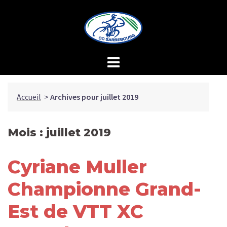
Aller
au
contenu
Accueil
>
Archives pour juillet 2019
Mois :
juillet 2019
Cyriane Muller
Championne Grand-
Est de VTT XC