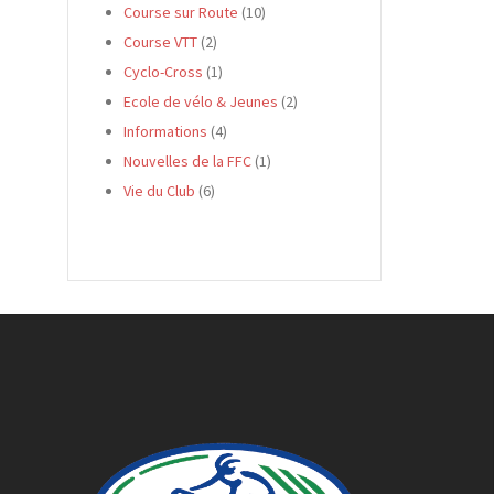
Course sur Route
(10)
Course VTT
(2)
Cyclo-Cross
(1)
Ecole de vélo & Jeunes
(2)
Informations
(4)
Nouvelles de la FFC
(1)
Vie du Club
(6)