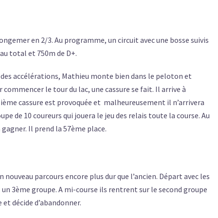
ongemer en 2/3. Au programme, un circuit avec une bosse suivis
s au total et 750m de D+.
é des accélérations, Mathieu monte bien dans le peloton et
 commencer le tour du lac, une cassure se fait. Il arrive à
sième cassure est provoquée et
malheureusement il n’arrivera
upe de 10 coureurs qui jouera le jeu des relais toute la course. Au
 a gagner. Il prend la 57ème place.
un nouveau parcours encore plus dur que l’ancien.
Départ avec les
ns un 3ème groupe. A mi-course ils rentrent sur le second groupe
se et décide d’abandonner.