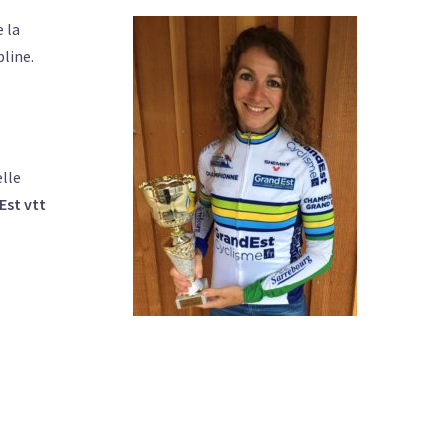
e la
pline.
elle
st vtt