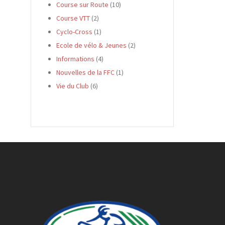
Course sur Route
(10)
Course VTT
(2)
Cyclo-Cross
(1)
Ecole de vélo & Jeunes
(2)
Informations
(4)
Nouvelles de la FFC
(1)
Vie du Club
(6)