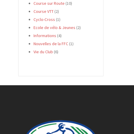
Course sur Route
(10)
Course VTT
(2)
Cyclo-Cross
(1)
Ecole de vélo & Jeunes
(2)
Informations
(4)
Nouvelles de la FFC
(1)
Vie du Club
(6)