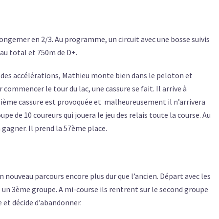
ongemer en 2/3. Au programme, un circuit avec une bosse suivis
s au total et 750m de D+.
é des accélérations, Mathieu monte bien dans le peloton et
 commencer le tour du lac, une cassure se fait. Il arrive à
sième cassure est provoquée et
malheureusement il n’arrivera
upe de 10 coureurs qui jouera le jeu des relais toute la course. Au
 a gagner. Il prend la 57ème place.
un nouveau parcours encore plus dur que l’ancien.
Départ avec les
ns un 3ème groupe. A mi-course ils rentrent sur le second groupe
se et décide d’abandonner.