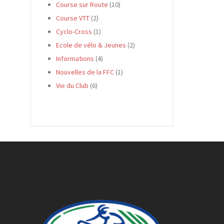
Course sur Route
(10)
Course VTT
(2)
Cyclo-Cross
(1)
Ecole de vélo & Jeunes
(2)
Informations
(4)
Nouvelles de la FFC
(1)
Vie du Club
(6)